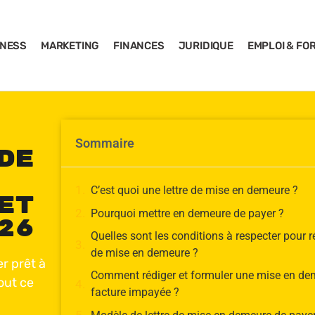
INESS
MARKETING
FINANCES
JURIDIQUE
EMPLOI & FO
Sommaire
de
C’est quoi une lettre de mise en demeure ?
et
Pourquoi mettre en demeure de payer ?
26
Quelles sont les conditions à respecter pour ré
de mise en demeure ?
r prêt à
Comment rédiger et formuler une mise en de
out ce
facture impayée ?