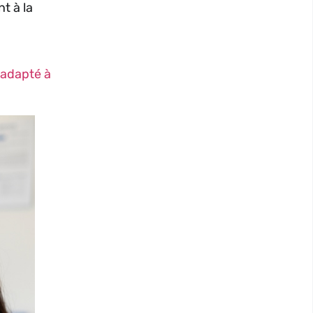
nt à la
n adapté à