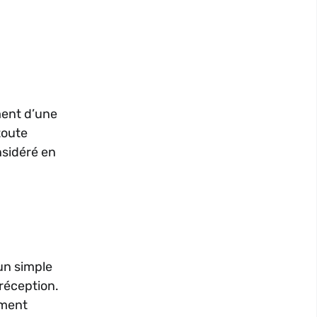
ment d’une
toute
nsidéré en
’un simple
 réception.
ement