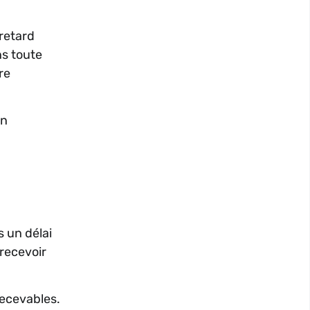
 retard
ns toute
re
en
.
 un délai
 recevoir
recevables.