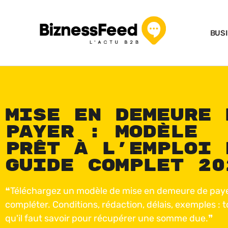
BUS
Mise en demeure 
payer : modèle
prêt à l’emploi 
guide complet 20
❝Téléchargez un modèle de mise en demeure de paye
compléter. Conditions, rédaction, délais, exemples : t
qu'il faut savoir pour récupérer une somme due.❞