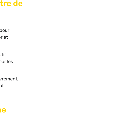
tre de
 pour
er et
atif
our les
uvrement,
nt
ne