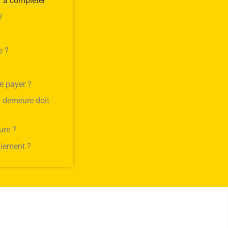
r à compléter
?
e ?
e payer ?
n demeure doit
ure ?
aiement ?